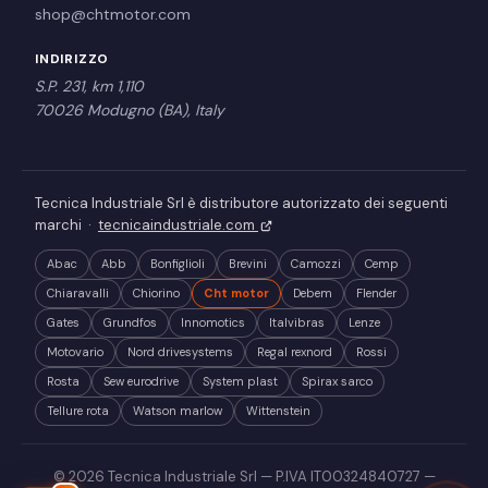
shop@chtmotor.com
INDIRIZZO
S.P. 231, km 1,110
70026 Modugno (BA), Italy
Tecnica Industriale Srl è distributore autorizzato dei seguenti
marchi ·
tecnicaindustriale.com
Abac
Abb
Bonfiglioli
Brevini
Camozzi
Cemp
Chiaravalli
Chiorino
Cht motor
Debem
Flender
Gates
Grundfos
Innomotics
Italvibras
Lenze
Motovario
Nord drivesystems
Regal rexnord
Rossi
Rosta
Sew eurodrive
System plast
Spirax sarco
Tellure rota
Watson marlow
Wittenstein
© 2026 Tecnica Industriale Srl — P.IVA IT00324840727 —