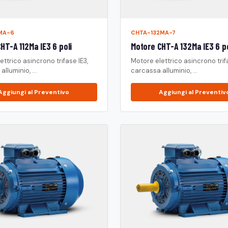
MA-6
CHTA-132MA-7
HT-A 112Ma IE3 6 poli
Motore CHT-A 132Ma IE3 6 po
ettrico asincrono trifase IE3,
Motore elettrico asincrono trifa
lluminio, ...
carcassa alluminio, ...
Aggiungi al Preventivo
Aggiungi al Preventiv