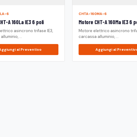
LA-6
CHTA-160MA-6
HT-A 160La IE3 6 poli
Motore CHT-A 160Ma IE3 6 po
ettrico asincrono trifase IE3,
Motore elettrico asincrono trifa
lluminio, ...
carcassa alluminio, ...
Aggiungi al Preventivo
Aggiungi al Preventiv