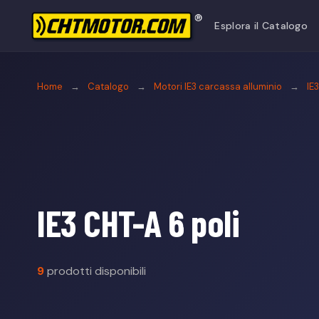
Esplora il Catalogo
Home
→
Catalogo
→
Motori IE3 carcassa alluminio
→
IE
IE3 CHT-A 6 poli
9
prodotti disponibili