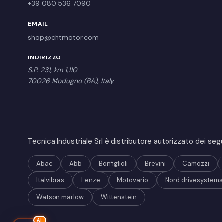
+39 080 536 7090
EMAIL
shop@chtmotor.com
INDIRIZZO
S.P. 231, km 1,110
70026 Modugno (BA), Italy
Tecnica Industriale Srl è distributore autorizzato dei se
Abac
Abb
Bonfiglioli
Brevini
Camozzi
Italvibras
Lenze
Motovario
Nord drivesystem
Watson marlow
Wittenstein
AI