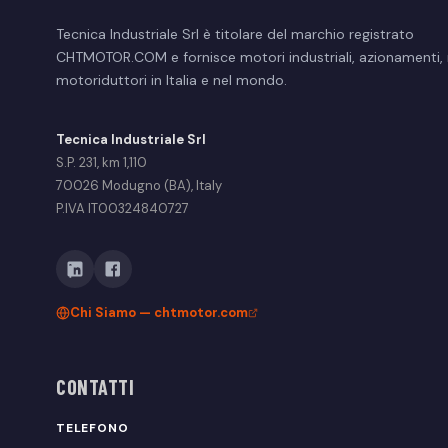
Tecnica Industriale Srl è titolare del marchio registrato
CHTMOTOR.COM e fornisce motori industriali, azionamenti, r
motoriduttori in Italia e nel mondo.
Tecnica Industriale Srl
S.P. 231, km 1,110
70026 Modugno (BA), Italy
P.IVA IT00324840727
Chi Siamo — chtmotor.com
CONTATTI
TELEFONO