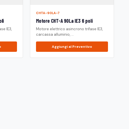
CHTA-90LA-7
li
Motore CHT-A 90La IE3 6 poli
se IE3,
Motore elettrico asincrono trifase IE3,
carcassa alluminio, ...
o
Aggiungi al Preventivo