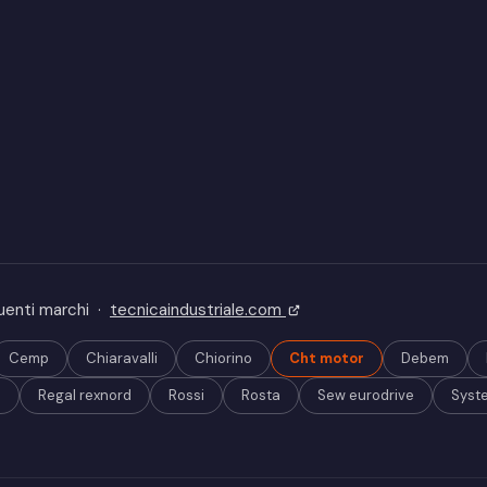
guenti marchi ·
tecnicaindustriale.com
Cemp
Chiaravalli
Chiorino
Cht motor
Debem
s
Regal rexnord
Rossi
Rosta
Sew eurodrive
Syst