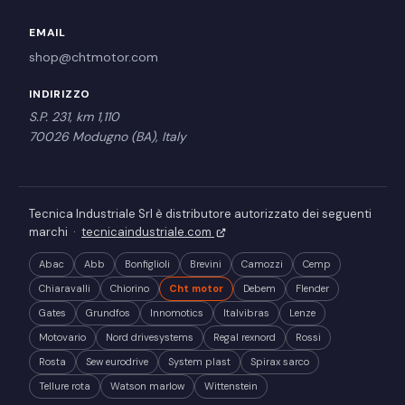
EMAIL
shop@chtmotor.com
INDIRIZZO
S.P. 231, km 1,110
70026 Modugno (BA), Italy
Tecnica Industriale Srl è distributore autorizzato dei seguenti
marchi ·
tecnicaindustriale.com
Abac
Abb
Bonfiglioli
Brevini
Camozzi
Cemp
Chiaravalli
Chiorino
Cht motor
Debem
Flender
Gates
Grundfos
Innomotics
Italvibras
Lenze
Motovario
Nord drivesystems
Regal rexnord
Rossi
Rosta
Sew eurodrive
System plast
Spirax sarco
Tellure rota
Watson marlow
Wittenstein