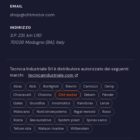
EMAIL
shop@chtmotor.com
INDIRIZZO
S.P. 231, km 1,110
70026 Modugno (BA), Italy
Tecnica Industriale Srl è distributore autorizzato dei seguenti
marchi ·
tecnicaindustriale.com
Abac
Abb
Bonfiglioli
Brevini
Camozzi
Cemp
Chiaravalli
Chiorino
Cht motor
Debem
Flender
Gates
Grundfos
Innomotics
Italvibras
Lenze
Motovario
Nord drivesystems
Regal rexnord
Rossi
Rosta
Sew eurodrive
System plast
Spirax sarco
Tellure rota
Watson marlow
Wittenstein