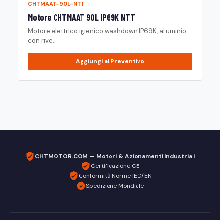
CHTMAAT-90L-NTT
Motore CHTMAAT 90L IP69K NTT
Motore elettrico igienico washdown IP69K, alluminio
con rive...
Aggiungi al Preventivo
CHTMOTOR.COM — Motori & Azionamenti Industriali
Certificazione CE
Conformità Norme IEC/EN
Spedizione Mondiale