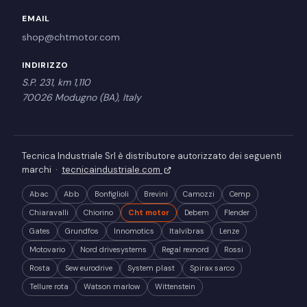
EMAIL
shop@chtmotor.com
INDIRIZZO
S.P. 231, km 1,110
70026 Modugno (BA), Italy
Tecnica Industriale Srl è distributore autorizzato dei seguenti
marchi ·
tecnicaindustriale.com
Abac
Abb
Bonfiglioli
Brevini
Camozzi
Cemp
Chiaravalli
Chiorino
Cht motor
Debem
Flender
Gates
Grundfos
Innomotics
Italvibras
Lenze
Motovario
Nord drivesystems
Regal rexnord
Rossi
Rosta
Sew eurodrive
System plast
Spirax sarco
Tellure rota
Watson marlow
Wittenstein