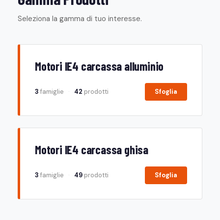
Seleziona la gamma di tuo interesse.
Motori IE4 carcassa alluminio
3
famiglie
·
42
prodotti
Sfoglia
Motori IE4 carcassa ghisa
3
famiglie
·
49
prodotti
Sfoglia