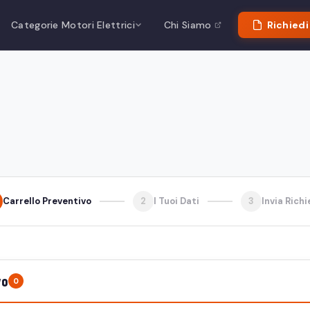
Categorie Motori Elettrici
Chi Siamo
Richiedi
Carrello Preventivo
2
I Tuoi Dati
3
Invia Rich
vo
0