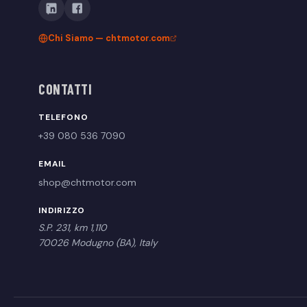
Chi Siamo — chtmotor.com
CONTATTI
TELEFONO
+39 080 536 7090
EMAIL
shop@chtmotor.com
INDIRIZZO
S.P. 231, km 1,110
70026 Modugno (BA), Italy