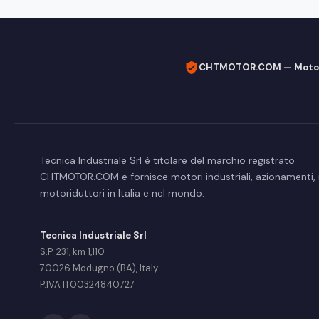
CHTMOTOR.COM — Motori 
Tecnica Industriale Srl è titolare del marchio registrato
CHTMOTOR.COM e fornisce motori industriali, azionamenti, r
motoriduttori in Italia e nel mondo.
Tecnica Industriale Srl
S.P. 231, km 1,110
70026 Modugno (BA), Italy
P.IVA IT00324840727