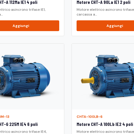
T-A 112Ma IE1 4 poli
Motore CHT-A 90La IE1 2 poli
ttrico asincrono trifase IE1,
Motore elettrico asincrono trifase 
..
carcassa a...
Aggiungi
Aggiungi
5M-13
CHTA-100LB-6
HT-G 225M IE4 6 poli
Motore CHT-A 100Lb IE2 4 poli
ttrico asincrono trifase IE4,
Motore elettrico asincrono trifase 