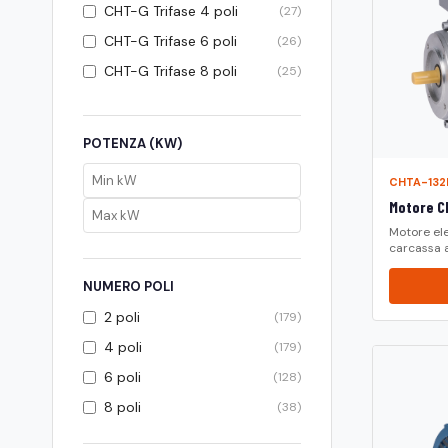
CHT-G Trifase 4 poli
(27)
CHT-G Trifase 6 poli
(26)
CHT-G Trifase 8 poli
(25)
CHT-M Monofase 2 poli
(11)
CHT-M Monofase 4 poli
(11)
POTENZA (KW)
CHTMAAT Acciaio Inox
(8)
316L 4 poli
CHTA-13
Motore CH
CHTMAAT Alluminio NTT 4
(8)
Motore ele
poli
carcassa a.
IE2 CHT-A 2 poli
(20)
NUMERO POLI
IE2 CHT-A 4 poli
(16)
2 poli
(179)
IE2 CHT-A 6 poli
(9)
4 poli
(179)
IE2 CHT-G 2 poli
(22)
6 poli
(128)
IE2 CHT-G 4 poli
(19)
8 poli
(38)
IE2 CHT-G 6 poli
(21)
IE3 CHT-A 2 poli
(18)