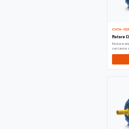
CHTA-112
Motore CH
Motore ele
carcassa a.