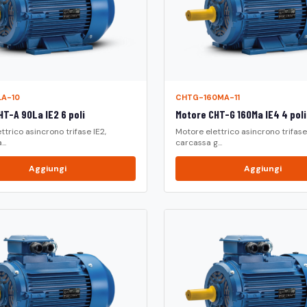
A-10
CHTG-160MA-11
T-A 90La IE2 6 poli
Motore CHT-G 160Ma IE4 4 poli
ttrico asincrono trifase IE2,
Motore elettrico asincrono trifase
..
carcassa g...
Aggiungi
Aggiungi