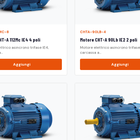
MC-8
CHTA-90LB-4
T-A 112Mc IE4 4 poli
Motore CHT-A 90Lb IE2 2 poli
ttrico asincrono trifase IE4,
Motore elettrico asincrono trifase 
..
carcassa a...
Aggiungi
Aggiungi