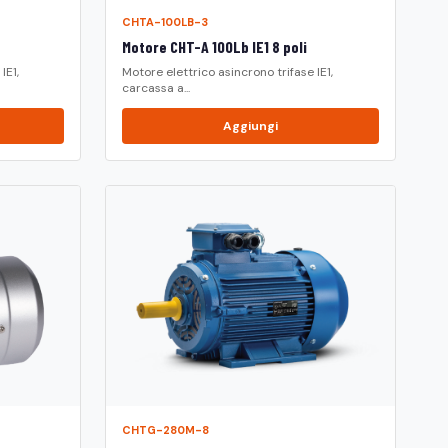
CHTA-100LB-3
Motore CHT-A 100Lb IE1 8 poli
IE1,
Motore elettrico asincrono trifase IE1,
carcassa a...
Aggiungi
CHTG-280M-8