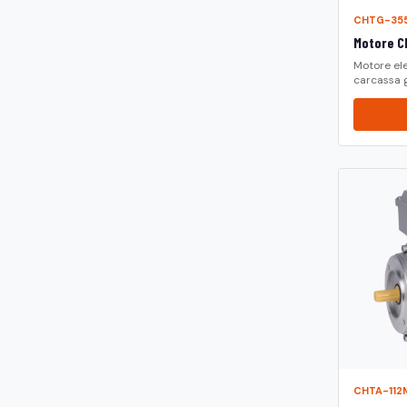
CHTG-355
Motore CH
Motore ele
carcassa g.
CHTA-112