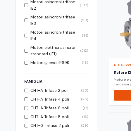
Motori asincroni trifase
(107)
IE2
Motori asincroni trifase
(98)
IE3
Motori asincroni trifase
(91)
IE4
Motori elettrici asincroni
(212)
standard (IE1)
Motori igienici IP69K
(16)
CHTG-22
Motore CH
Motore ele
FAMIGLIA
carcassa g.
CHT-A Trifase 2 poli
(28)
CHT-A Trifase 4 poli
(25)
CHT-A Trifase 6 poli
(17)
CHT-A Trifase 8 poli
(13)
CHT-G Trifase 2 poli
(29)