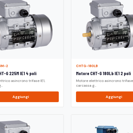
5M-2
CHTG-180LB
T-G 225M IE1 4 poli
Motore CHT-G 180Lb IE1 2 poli
ttrico asincrono trifase IE1,
Motore elettrico asincrono trifase 
..
carcassa g...
Aggiungi
Aggiungi