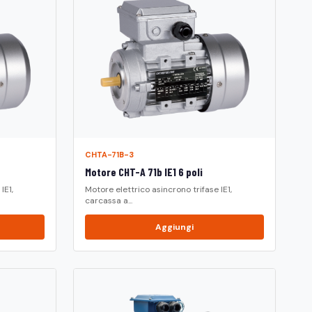
CHTA-71B-3
Motore CHT-A 71b IE1 6 poli
IE1,
Motore elettrico asincrono trifase IE1,
carcassa a...
Aggiungi