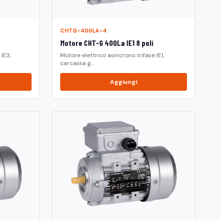
CHTG-400LA-4
Motore CHT-G 400La IE1 8 poli
IE3,
Motore elettrico asincrono trifase IE1,
carcassa g...
Aggiungi