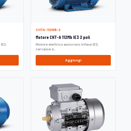
CHTA-112MB-2
Motore CHT-A 112Mb IE3 2 poli
IE2,
Motore elettrico asincrono trifase IE3,
carcassa a...
Aggiungi