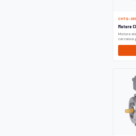
CHTG-35
Motore C
Motore ele
carcassa g.