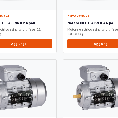
5MB-4
CHTG-315M-2
HT-G 355Mb IE2 6 poli
Motore CHT-G 315M IE3 4 poli
ttrico asincrono trifase IE2,
Motore elettrico asincrono trifase 
..
carcassa g...
Aggiungi
Aggiungi