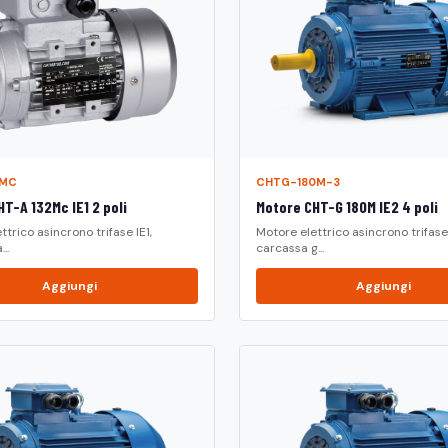
2MC
CHTG-180M-3
T-A 132Mc IE1 2 poli
Motore CHT-G 180M IE2 4 poli
ttrico asincrono trifase IE1,
Motore elettrico asincrono trifase 
..
carcassa g...
Aggiungi
Aggiungi