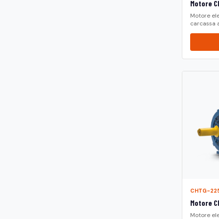
Motore CH
Motore ele
carcassa a.
CHTG-22
Motore C
Motore ele