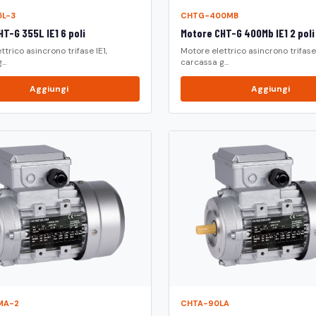
L-3
CHTG-400MB
T-G 355L IE1 6 poli
Motore CHT-G 400Mb IE1 2 poli
ttrico asincrono trifase IE1,
Motore elettrico asincrono trifase 
..
carcassa g...
Aggiungi
Aggiungi
MA-2
CHTA-90LA