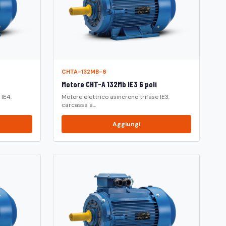
CHTA-132MB-6
Motore CHT-A 132Mb IE3 6 poli
 IE4,
Motore elettrico asincrono trifase IE3,
carcassa a...
Aggiungi