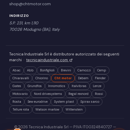
shop@chtmotor.com
INDIRIZZO
S.P. 231, km 1,110
70026 Modugno (BA), Italy
Tecnica Industriale Srl è distributore autorizzato dei seguenti
marchi ·
tecnicaindustriale.com
Abac
Abb
Bonfiglioli
Brevini
Camozzi
Cemp
Chiaravalli
Chiorino
Cht motor
Debem
Flender
Gates
Grundfos
Innomotics
Italvibras
Lenze
Motovario
Nord drivesystems
Regal rexnord
Rossi
Rosta
Sew eurodrive
System plast
Spirax sarco
Tellure rota
Watson marlow
Wittenstein
© 2026 Tecnica Industriale Srl — P.IVA IT00324840727 —