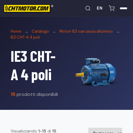
EN
Home
→
Catalogo
→
Motori IE3 carcassa alluminio
→
IE3 CHT-A 4 poli
IE3 CHT-
A 4 poli
15
prodotti disponibili
Visualizzando
1-15
di
15