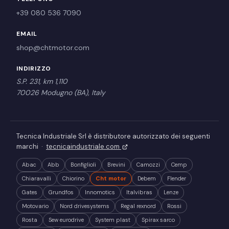
+39 080 536 7090
EMAIL
shop@chtmotor.com
INDIRIZZO
S.P. 231, km 1,110
70026 Modugno (BA), Italy
Tecnica Industriale Srl è distributore autorizzato dei seguenti
marchi ·
tecnicaindustriale.com
Abac
Abb
Bonfiglioli
Brevini
Camozzi
Cemp
Chiaravalli
Chiorino
Cht motor
Debem
Flender
Gates
Grundfos
Innomotics
Italvibras
Lenze
Motovario
Nord drivesystems
Regal rexnord
Rossi
Rosta
Sew eurodrive
System plast
Spirax sarco