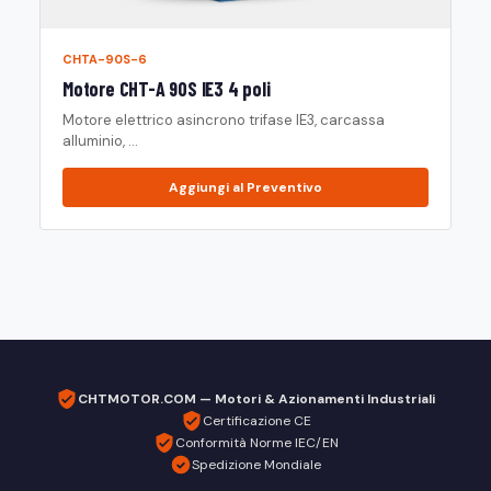
CHTA-90S-6
Motore CHT-A 90S IE3 4 poli
Motore elettrico asincrono trifase IE3, carcassa
alluminio, ...
Aggiungi al Preventivo
CHTMOTOR.COM — Motori & Azionamenti Industriali
Certificazione CE
Conformità Norme IEC/EN
Spedizione Mondiale