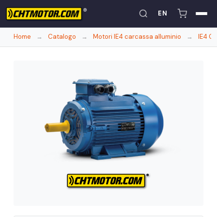
EN
Home
→
Catalogo
→
Motori IE4 carcassa alluminio
→
IE4 CH