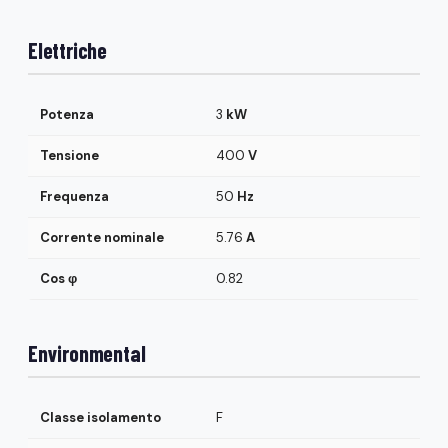
Elettriche
Potenza
3
kW
Tensione
400
V
Frequenza
50
Hz
Corrente nominale
5.76
A
Cos φ
0.82
Environmental
Classe isolamento
F