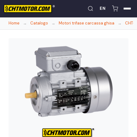
EN
Home
→
Catalogo
→
Motori trifase carcassa ghisa
→
CHT-G 