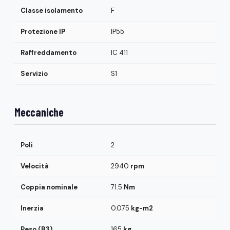
Classe isolamento
F
Protezione IP
IP55
Raffreddamento
IC 411
Servizio
S1
Meccaniche
Poli
2
Velocità
2940
rpm
Coppia nominale
71.5
Nm
Inerzia
0.075
kg-m2
Peso (B3)
165
kg