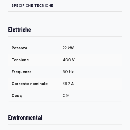
SPECIFICHE TECNICHE
Elettriche
Potenza
22
kW
Tensione
400
V
Frequenza
50
Hz
Corrente nominale
39.2
A
Cos φ
0.9
Environmental