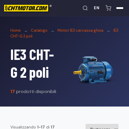
EN
Home
→
Catalogo
→
Motori IE3 carcassa ghisa
→
IE3
CHT-G 2 poli
IE3 CHT-
G 2 poli
17
prodotti disponibili
Visualizzando
1-17
di
17