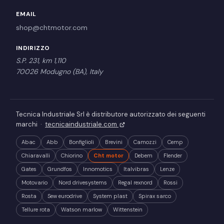
EMAIL
shop@chtmotor.com
INDIRIZZO
S.P. 231, km 1,110
70026 Modugno (BA), Italy
Tecnica Industriale Srl è distributore autorizzato dei seguenti
marchi ·
tecnicaindustriale.com
Abac
Abb
Bonfiglioli
Brevini
Camozzi
Cemp
Chiaravalli
Chiorino
Cht motor
Debem
Flender
Gates
Grundfos
Innomotics
Italvibras
Lenze
Motovario
Nord drivesystems
Regal rexnord
Rossi
Rosta
Sew eurodrive
System plast
Spirax sarco
Tellure rota
Watson marlow
Wittenstein