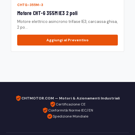
CHTG-355M-3
Motore CHT-G 355M IE3 2 poli
Motore elettrico asincrono trifase IE3, carcassa ghisa,
2 po...
Aggiungi al Preventivo
CHTMOTOR.COM — Motori & Azionamenti Industriali
Certificazione CE
Conformità Norme IEC/EN
Spedizione Mondiale