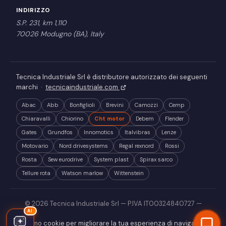
INDIRIZZO
S.P. 231, km 1,110
70026 Modugno (BA), Italy
Tecnica Industriale Srl è distributore autorizzato dei seguenti
marchi ·
tecnicaindustriale.com
Abac
Abb
Bonfiglioli
Brevini
Camozzi
Cemp
Chiaravalli
Chiorino
Cht motor
Debem
Flender
Gates
Grundfos
Innomotics
Italvibras
Lenze
Motovario
Nord drivesystems
Regal rexnord
Rossi
Rosta
Sew eurodrive
System plast
Spirax sarco
Tellure rota
Watson marlow
Wittenstein
© 2026 Tecnica Industriale Srl — P.IVA IT00324840727 —
AI
creato da
www.omnilink.it
Utilizziamo cookie per migliorare la tua esperienza di navigazione e