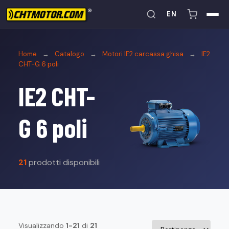
EN
Home
→
Catalogo
→
Motori IE2 carcassa ghisa
→
IE2
CHT-G 6 poli
IE2 CHT-
G 6 poli
21
prodotti disponibili
Visualizzando
1-21
di
21