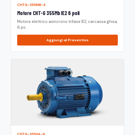
CHTG-355MB-4
Motore CHT-G 355Mb IE2 6 poli
Motore elettrico asincrono trifase IE2, carcassa ghisa,
6 po...
Aggiungi al Preventivo
CHTG-355XA-9