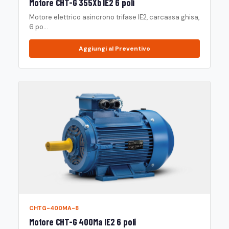
Motore CHT-G 355Xb IE2 6 poli
Motore elettrico asincrono trifase IE2, carcassa ghisa,
6 po...
Aggiungi al Preventivo
CHTG-400MA-8
Motore CHT-G 400Ma IE2 6 poli