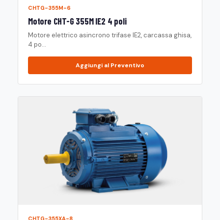
CHTG-355M-6
Motore CHT-G 355M IE2 4 poli
Motore elettrico asincrono trifase IE2, carcassa ghisa,
4 po...
Aggiungi al Preventivo
CHTG-355XA-8