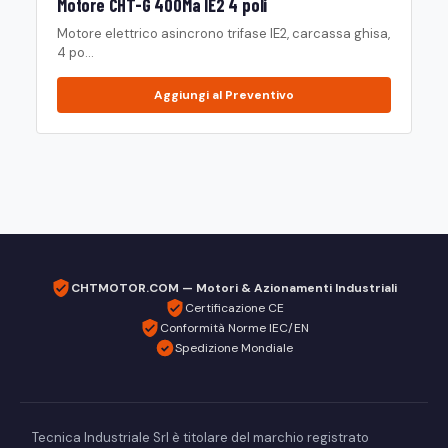
Motore CHT-G 400Ma IE2 4 poli
Motore elettrico asincrono trifase IE2, carcassa ghisa,
4 po...
Aggiungi al Preventivo
CHTMOTOR.COM — Motori & Azionamenti Industriali
Certificazione CE
Conformità Norme IEC/EN
Spedizione Mondiale
Tecnica Industriale Srl è titolare del marchio registrato