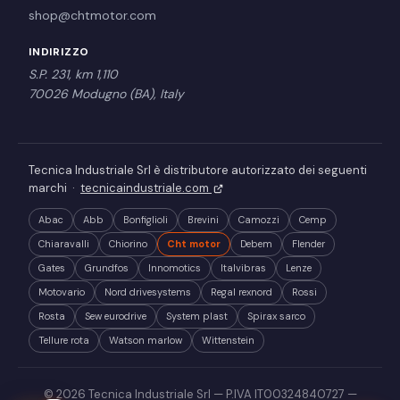
shop@chtmotor.com
INDIRIZZO
S.P. 231, km 1,110
70026 Modugno (BA), Italy
Tecnica Industriale Srl è distributore autorizzato dei seguenti
marchi ·
tecnicaindustriale.com
Abac
Abb
Bonfiglioli
Brevini
Camozzi
Cemp
Chiaravalli
Chiorino
Cht motor
Debem
Flender
Gates
Grundfos
Innomotics
Italvibras
Lenze
Motovario
Nord drivesystems
Regal rexnord
Rossi
Rosta
Sew eurodrive
System plast
Spirax sarco
Tellure rota
Watson marlow
Wittenstein
© 2026 Tecnica Industriale Srl — P.IVA IT00324840727 —