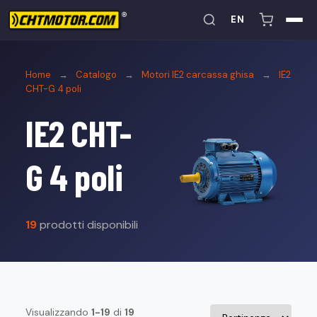
EN
Home
→
Catalogo
→
Motori IE2 carcassa ghisa
→
IE2
CHT-G 4 poli
IE2 CHT-
G 4 poli
19
prodotti disponibili
Visualizzando
1-19
di
19