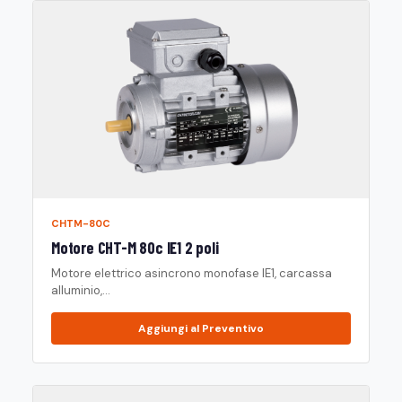
CHTM-80C
Motore CHT-M 80c IE1 2 poli
Motore elettrico asincrono monofase IE1, carcassa
alluminio,...
Aggiungi al Preventivo