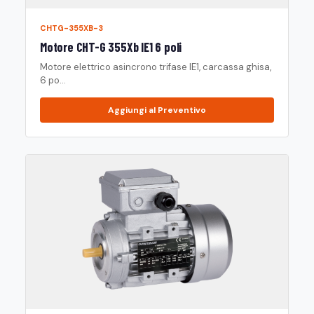
CHTG-355XB-3
Motore CHT-G 355Xb IE1 6 poli
Motore elettrico asincrono trifase IE1, carcassa ghisa,
6 po...
Aggiungi al Preventivo