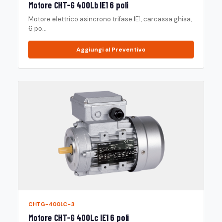
Motore CHT-G 400Lb IE1 6 poli
Motore elettrico asincrono trifase IE1, carcassa ghisa,
6 po...
Aggiungi al Preventivo
CHTG-400LC-3
Motore CHT-G 400Lc IE1 6 poli