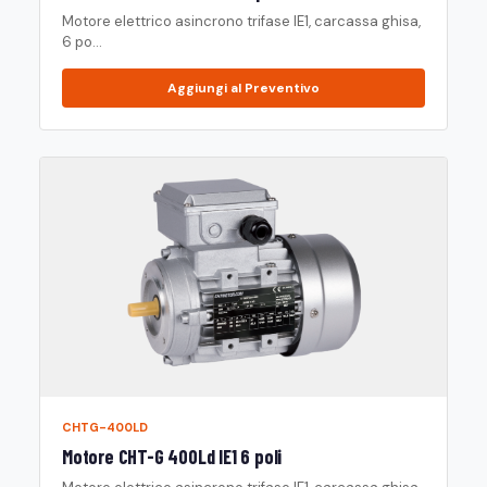
Motore elettrico asincrono trifase IE1, carcassa ghisa,
6 po...
Aggiungi al Preventivo
CHTG-400LD
Motore CHT-G 400Ld IE1 6 poli