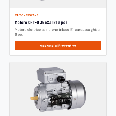
CHTG-355XA-3
Motore CHT-G 355Xa IE1 6 poli
Motore elettrico asincrono trifase IE1, carcassa ghisa,
6 po...
Aggiungi al Preventivo