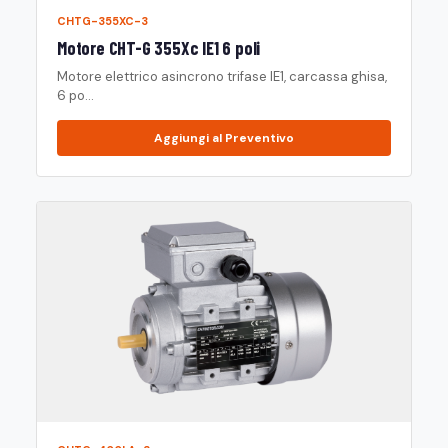
CHTG-355XC-3
Motore CHT-G 355Xc IE1 6 poli
Motore elettrico asincrono trifase IE1, carcassa ghisa,
6 po...
Aggiungi al Preventivo