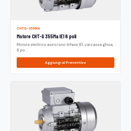
CHTG-355MA
Motore CHT-G 355Ma IE1 6 poli
Motore elettrico asincrono trifase IE1, carcassa ghisa,
6 po...
Aggiungi al Preventivo