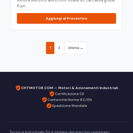
Motore elettrico asincrono trifase IE1, carcassa ghisa,
6 po...
Aggiungi al Preventivo
1
2
Ultima →
CHTMOTOR.COM — Motori & Azionamenti Industriali
Certificazione CE
Conformità Norme IEC/EN
Spedizione Mondiale
Tecnica Industriale Srl è titolare del marchio registrato