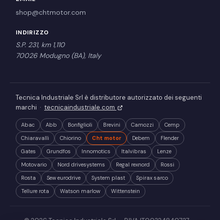
shop@chtmotor.com
INDIRIZZO
S.P. 231, km 1,110
70026 Modugno (BA), Italy
Tecnica Industriale Srl è distributore autorizzato dei seguenti
marchi ·
tecnicaindustriale.com
Abac
Abb
Bonfiglioli
Brevini
Camozzi
Cemp
Chiaravalli
Chiorino
Cht motor
Debem
Flender
Gates
Grundfos
Innomotics
Italvibras
Lenze
Motovario
Nord drivesystems
Regal rexnord
Rossi
Rosta
Sew eurodrive
System plast
Spirax sarco
Tellure rota
Watson marlow
Wittenstein