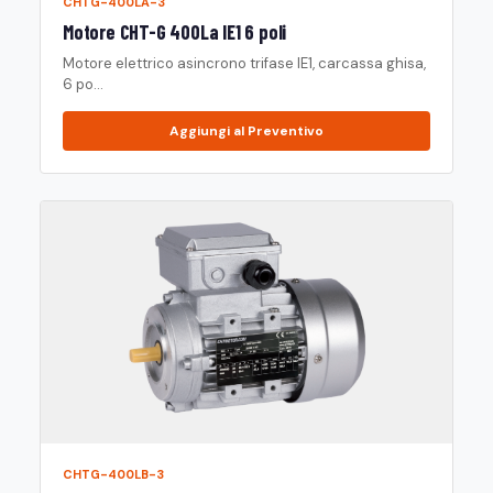
CHTG-400LA-3
Motore CHT-G 400La IE1 6 poli
Motore elettrico asincrono trifase IE1, carcassa ghisa,
6 po...
Aggiungi al Preventivo
CHTG-400LB-3