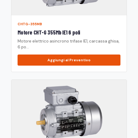
CHTG-355MB
Motore CHT-G 355Mb IE1 6 poli
Motore elettrico asincrono trifase IE1, carcassa ghisa,
6 po...
Aggiungi al Preventivo