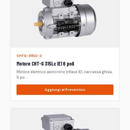
CHTG-315LC-2
Motore CHT-G 315Lc IE1 6 poli
Motore elettrico asincrono trifase IE1, carcassa ghisa,
6 po...
Aggiungi al Preventivo