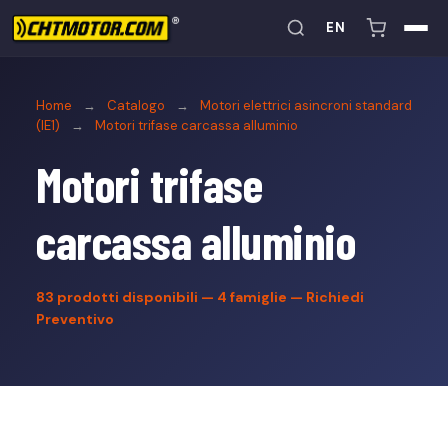
EN
Home
→
Catalogo
→
Motori elettrici asincroni standard
(IE1)
→
Motori trifase carcassa alluminio
Motori trifase
carcassa alluminio
83
prodotti disponibili — 4 famiglie —
Richiedi
Preventivo