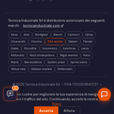
Tecnica Industriale Srl è distributore autorizzato dei seguenti
marchi ·
tecnicaindustriale.com
Abac
Abb
Bonfiglioli
Brevini
Camozzi
Cemp
Chiaravalli
Chiorino
Cht motor
Debem
Flender
Gates
Grundfos
Innomotics
Italvibras
Lenze
Motovario
Nord drivesystems
Regal rexnord
Rossi
Rosta
Sew eurodrive
System plast
Spirax sarco
Tellure rota
Watson marlow
Wittenstein
© 2026 Tecnica Industriale Srl — P.IVA IT00324840727 —
AI
creato da
www.omnilink.it
Utilizziamo cookie per migliorare la tua esperienza di navigazione e
Informativa Privacy
Cookies
analizzare il traffico del sito. Continuando, accetti la nostra
Cookie
Policy
.
Accetta
Rifiuta
WhatsApp
Chiama
Preventivo
Email